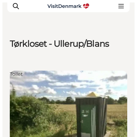
Tørkloset - Ullerup/Blans
Inspirasjon
Reisemål
Aktiviteter
Toilet
Overnatting
Planlegg reisen