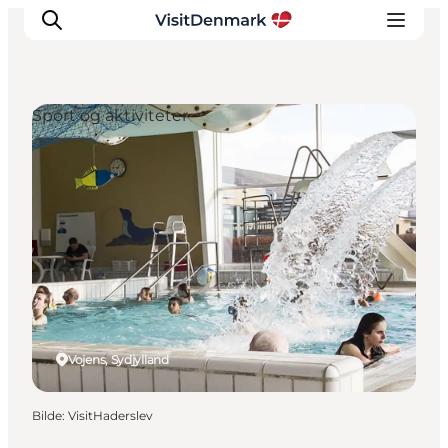
Sport og aktiviteter
Inspirasjon
Reisemål
Aktiviteter
Overnatting
Planlegg reisen
Vojens, Sydjylland
Bilde
:
VisitHaderslev