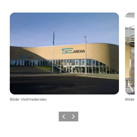
Bilde
:
VisitHaderslev
Bilde
:
Forrige
Neste