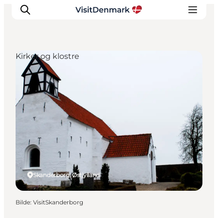
Kirker og klostre
Inspirasjon
Reisemål
Aktiviteter
Overnatting
Planlegg reisen
Skanderborg, Østjylland
Bilde
:
VisitSkanderborg