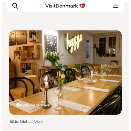
Restauranter
Inspirasjon
Reisemål
Aktiviteter
Overnatting
Planlegg reisen
Køge, København
Bilde
:
Michael Weje