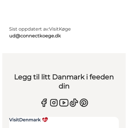
Sist oppdatert av:
VisitKøge
ud@connectkoege.dk
Legg til litt Danmark i feeden
din