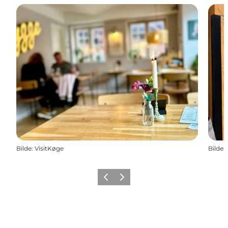
Bilde
:
VisitKøge
Bilde
:
Forrige
Neste