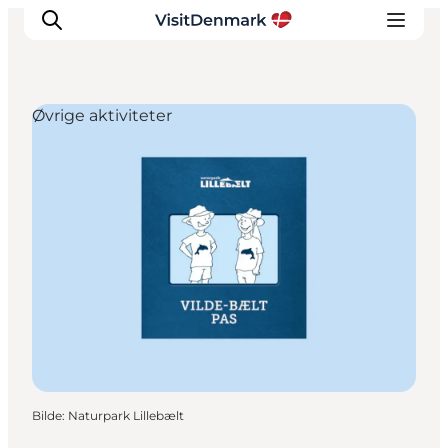
Øvrige aktiviteter
Inspirasjon
Reisemål
Aktiviteter
Overnatting
Planlegg reisen
Bilde
:
Naturpark Lillebælt