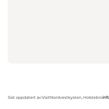
Sist oppdatert av:
VisitNordvestkysten, Holstebro
inf