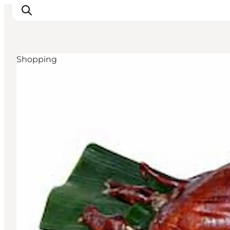
Shopping
Inspirasjon
Reisemål
Aktiviteter
Overnatting
Planlegg reisen