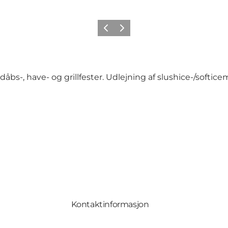
Forrige
Neste
arnedåbs-, have- og grillfester. Udlejning af slushice-/soft
Kontaktinformasjon