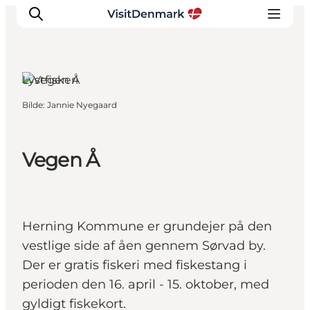
Herning,
Vestjylland
Lystfiskeri
Bilde
:
Jannie Nyegaard
Inspirasjon
Reisemål
Aktiviteter
Vegen Å
Overnatting
Planlegg reisen
Herning Kommune er grundejer på den
vestlige side af åen gennem Sørvad by.
Der er gratis fiskeri med fiskestang i
perioden den 16. april - 15. oktober, med
gyldigt fiskekort.