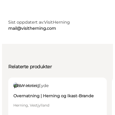
Sist oppdatert av:
VisitHerning
mail@visitherning.com
Relaterte produkter
Overnatning
Bærekraftig
Overnatning | Herning og Ikast-Brande
Herning, Vestjylland