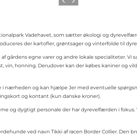
Forrige
Neste
tionalpark Vadehavet, som sætter økologi og dyrevelfær
oduceres der kartofler, grøntsager og vinterfolde til dyr
g af gårdens egne varer og andre lokale specialiteter. Vi 
t, vin, honning. Derudover kan der købes kaniner og vild
ge i nærheden og kan hjælpe Jer med eventuelle spørgsmå
ingskort og kontant (kun danske kroner).
ramme og dygtigt personale der har dyrevelfærden i foku
hunde ved navn Tikki af racen Border Collier. Den bruges 