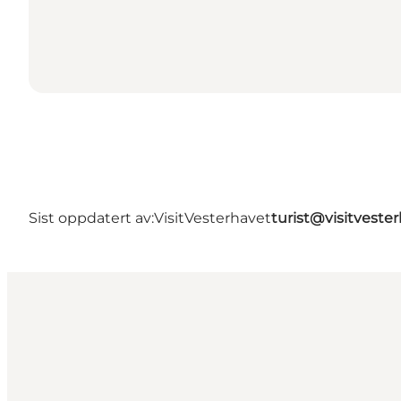
Sist oppdatert av:
VisitVesterhavet
turist@visitveste