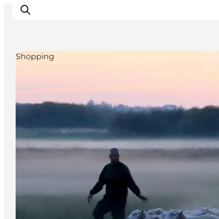
Shopping
Inspirasjon
Reisemål
Aktiviteter
Overnatting
Planlegg reisen