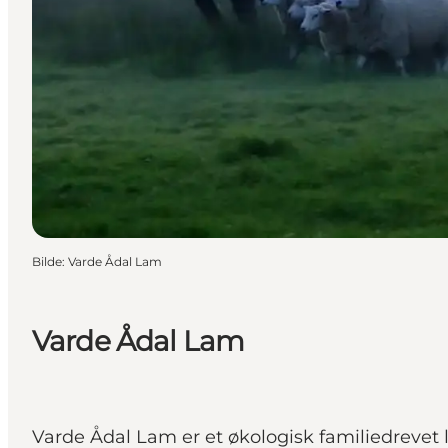
Bilde
:
Varde Ådal Lam
Varde Ådal Lam
Varde Ådal Lam er et økologisk familiedrevet 