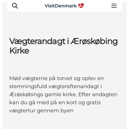
Vægterandagt i Ærøskøbing
Inspirasjon
Kirke
Reisemål
Aktiviteter
Overnatting
Mød vægterne på torvet og oplev en
Planlegg reisen
stemningsfuld vægteraftenandagt i
Ærøskøbings gamle kirke. Efter andagten
kan du gå med på en kort og gratis
vægtertur gennem byen