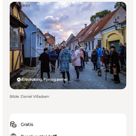
Det sker
Ærøskøbing, Fyn og øerne
Bilde
:
Daniel Villadsen
Gratis