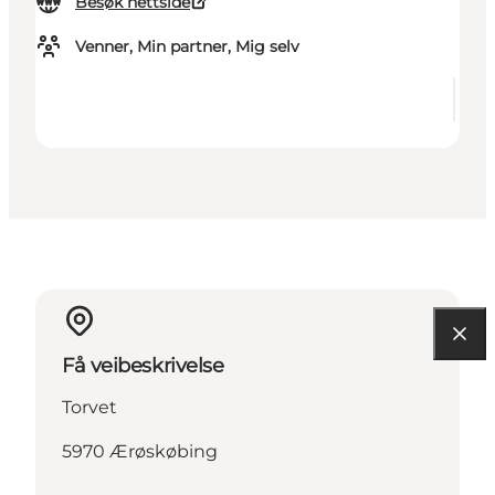
Besøk nettside
Venner, Min partner, Mig selv
Få veibeskrivelse
Torvet
5970 Ærøskøbing