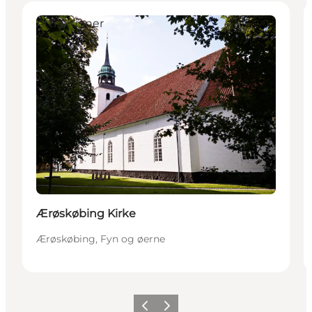
Attraktioner
Ærøskøbing Kirke
Ærøskøbing, Fyn og øerne
Forrige
Neste