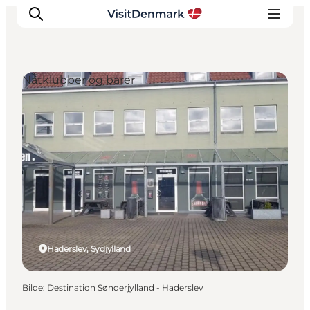
Natklubber og barer
Inspirasjon
Reisemål
Aktiviteter
Overnatting
Planlegg reisen
Haderslev, Sydjylland
Bilde
:
Destination Sønderjylland - Haderslev