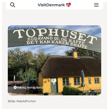
Restauranter
Inspirasjon
Reisemål
Aktiviteter
Overnatting
Planlegg reisen
Rebild, Nordjylland
Bilde
:
RebildPorten