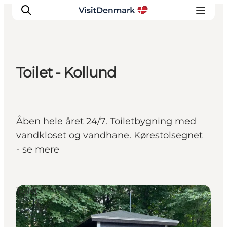
Toilet - Kollund
Inspirasjon
Reisemål
Aktiviteter
Åben hele året 24/7. Toiletbygning med
Overnatting
vandkloset og vandhane. Kørestolsegnet
Planlegg reisen
- se mere
Toilet