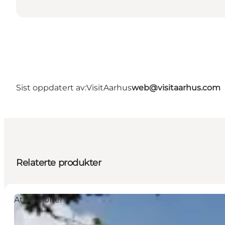
Sist oppdatert av:
VisitAarhus
web@visitaarhus.com
Relaterte produkter
Attraktioner