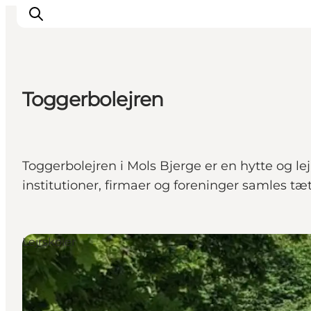
Toggerbolejren
Inspirasjon
Reisemål
Aktiviteter
Toggerbolejren i Mols Bjerge er en hytte og le
Overnatting
institutioner, firmaer og foreninger samles tæ
Planlegg reisen
Lejrskoler