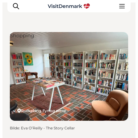
Shopping
Inspirasjon
Reisemål
Aktiviteter
Overnatting
Planlegg reisen
Rudkøbing, Fyn og øerne
Bilde
:
Eva O’Reilly - The Story Cellar