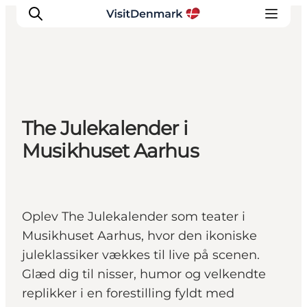
Inspirasjon
The Julekalender i
Reisemål
Musikhuset Aarhus
Aktiviteter
Overnatting
Planlegg reisen
Oplev The Julekalender som teater i
Musikhuset Aarhus, hvor den ikoniske
juleklassiker vækkes til live på scenen.
Glæd dig til nisser, humor og velkendte
replikker i en forestilling fyldt med