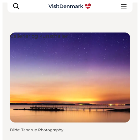
Gallerier og kunsthaller
Inspirasjon
Reisemål
Aktiviteter
Overnatting
Planlegg reisen
Bilde
:
Tandrup Photography