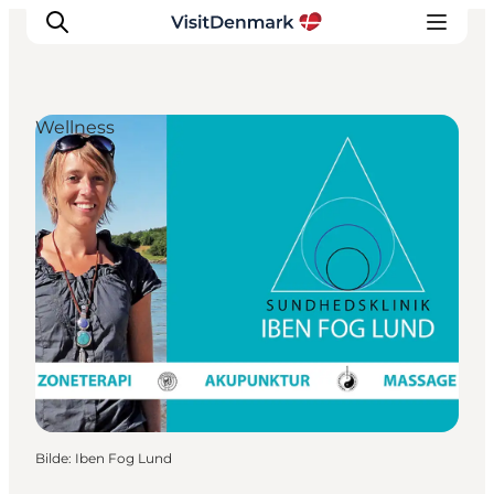
Wellness
Inspirasjon
Reisemål
Aktiviteter
Overnatting
Planlegg reisen
Bilde
:
Iben Fog Lund