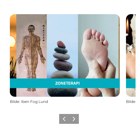
Bilde
:
Iben Fog Lund
Bilde
:
Forrige
Neste