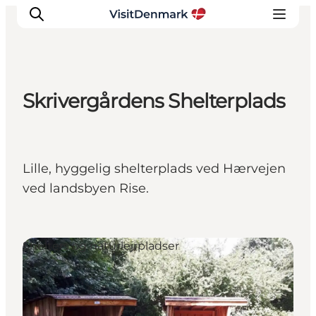
Skrivergårdens Shelterplads
Inspirasjon
Reisemål
Aktiviteter
Lille, hyggelig shelterplads ved Hærvejen
Overnatting
ved landsbyen Rise.
Planlegg reisen
Shelters og naturlejrpladser