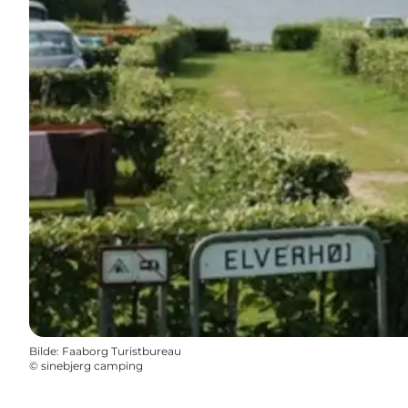
Bilde
:
Faaborg Turistbureau
©
sinebjerg camping