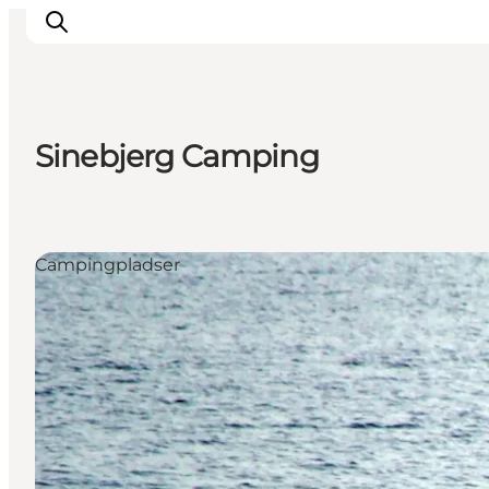
Sinebjerg Camping
Inspirasjon
Reisemål
Aktiviteter
Campingpladser
Overnatting
Planlegg reisen