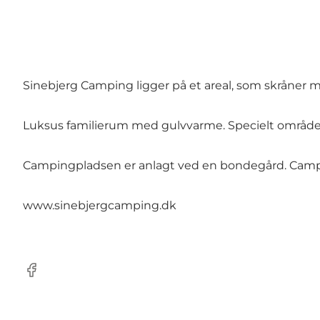
Sinebjerg Camping ligger på et areal, som skråner mo
Luksus familierum med gulvvarme. Specielt område for
Campingpladsen er anlagt ved en bondegård. Camping
www.sinebjergcamping.dk
Facebook