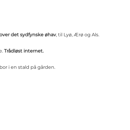
 over det sydfynske øhav
, til Lyø, Ærø og Als.
e.
Trådløst internet.
r i en stald på gården.