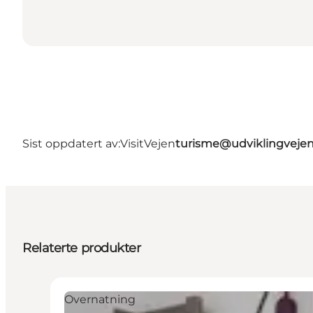
Sist oppdatert av:
VisitVejen
turisme@udviklingvejen
Relaterte produkter
Overnatning