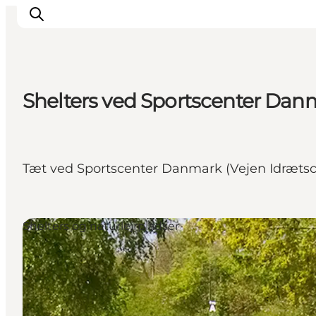
Shelters ved Sportscenter Dan
Inspirasjon
Reisemål
Aktiviteter
Tæt ved Sportscenter Danmark (Vejen Idrætscen
Overnatting
Planlegg reisen
Shelters og naturlejrpladser