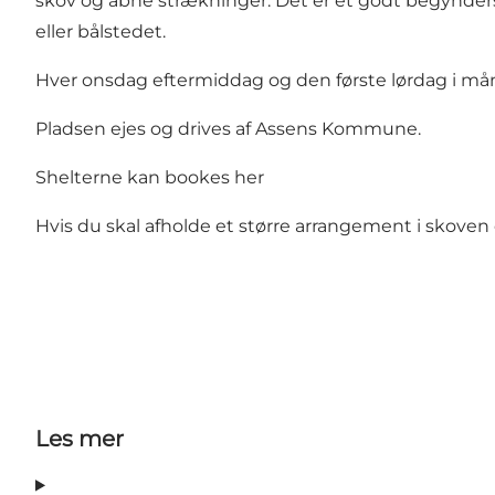
skov og åbne strækninger. Det er et godt begynder
eller bålstedet.
Hver onsdag eftermiddag og den første lørdag i mån
Pladsen ejes og drives af Assens Kommune.
Shelterne kan bookes
her
Hvis du skal afholde et større arrangement i skoven 
Les mer