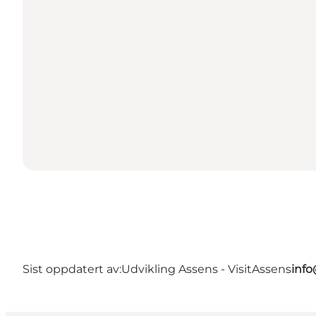
Sist oppdatert av:
Udvikling Assens - VisitAssens
info