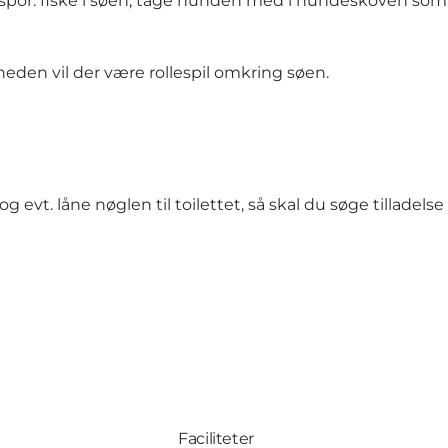
spor. fiske i søen, tage hunden med i hundeskoven som
eden vil der være rollespil omkring søen.
og evt. låne nøglen til toilettet, så skal du søge tillad
Faciliteter