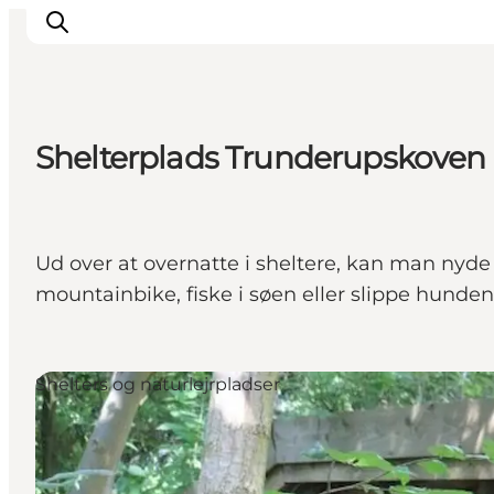
Shelterplads Trunderupskoven
Inspirasjon
Reisemål
Aktiviteter
Ud over at overnatte i sheltere, kan man nyd
Overnatting
mountainbike, fiske i søen eller slippe hunden
Planlegg reisen
Shelters og naturlejrpladser