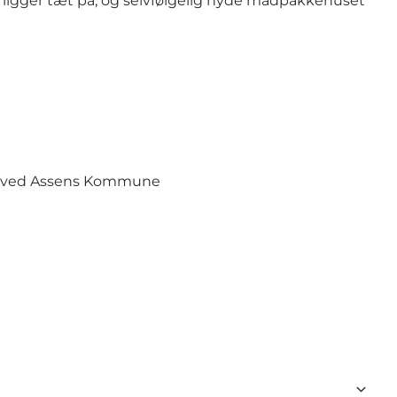
 ligger tæt på, og selvfølgelig nyde madpakkehuset
else ved Assens Kommune