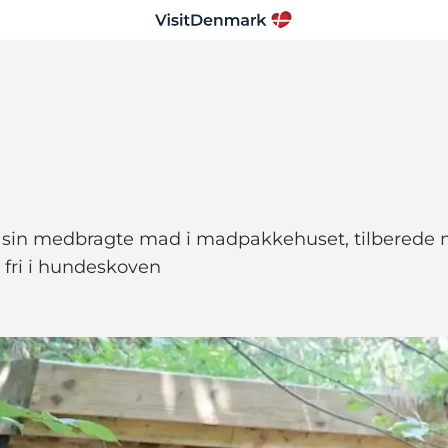
e sin medbragte mad i madpakkehuset, tilberede ma
 fri i hundeskoven