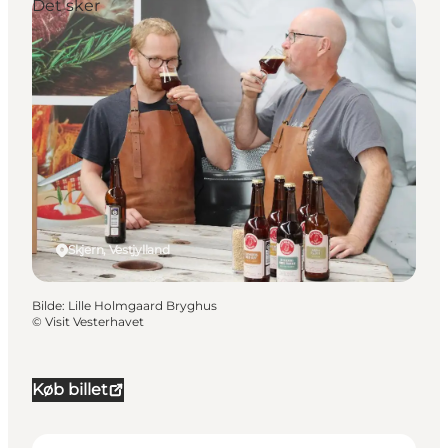
Det sker
Skjern, Vestjylland
Bilde
:
Lille Holmgaard Bryghus
©
Visit Vesterhavet
Køb billet