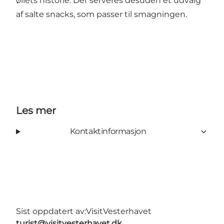
øllets historie. Der serveres desuden et udvalg
af salte snacks, som passer til smagningen.
Les mer
Kontaktinformasjon
Sist oppdatert av:
VisitVesterhavet
turist@visitvesterhavet.dk