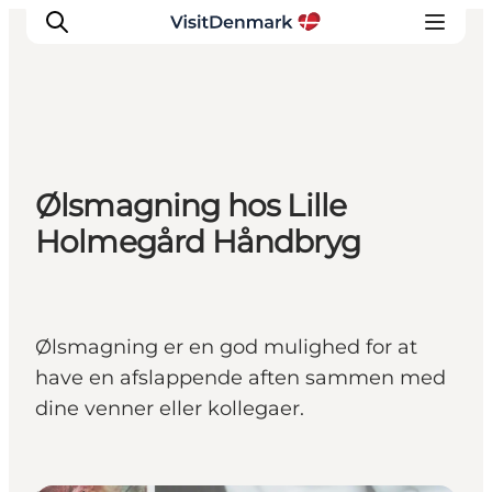
Inspirasjon
Ølsmagning hos Lille
Reisemål
Holmegård Håndbryg
Aktiviteter
Overnatting
Planlegg reisen
Ølsmagning er en god mulighed for at
have en afslappende aften sammen med
dine venner eller kollegaer.