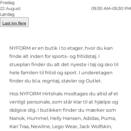
Shopping i Hirtshals er en hyggelig fornøjelse,
Fredag
22 August
09:30 AM–05:30 PM
når man slentrer ned igennem byens gågade,
Lørdag
med udsigt over det vilde Vesterhav. For enden
Last inn flere
af gågaden, ved Den grønne Plads, finder du
NYFORM.
NYFORM er en butik i to etager, hvor du kan
finde alt inden for sports- og fritidstøj. I
stueplan finder du alt det nyeste i tøj og sko til
hele familen til fritid og sport. I underetagen
finder du bl.a. regntøj, støvler og Outlet.
Hos NYFORM Hirtshals modtages du altid af et
venligt personale, som står klar til at hjælpe og
rådgive dig. I butikken finder du mærker som
Nanok, Hummel, Helly Hansen, Adidas, Puma,
Kari Traa, Newline, Lego Wear, Jack Wolfskin,