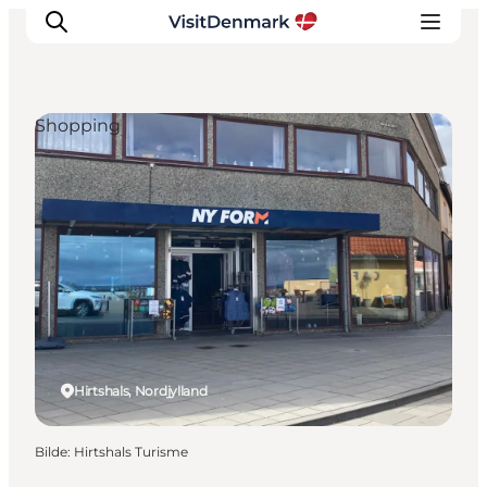
Shopping
Inspirasjon
Reisemål
Aktiviteter
Overnatting
Planlegg reisen
Hirtshals, Nordjylland
Bilde
:
Hirtshals Turisme