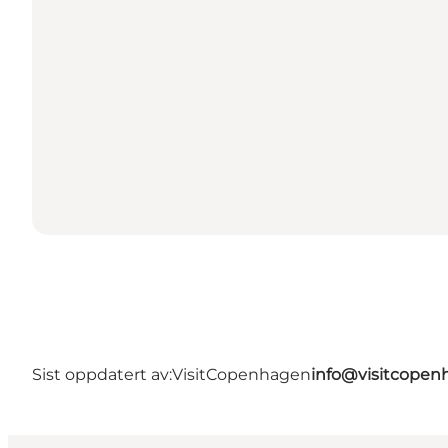
Sist oppdatert av:
VisitCopenhagen
info@visitcope