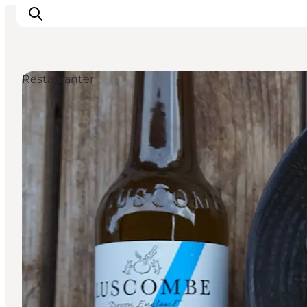
Restauranter
Inspirasjon
Reisemål
Aktiviteter
Overnatting
Planlegg reisen