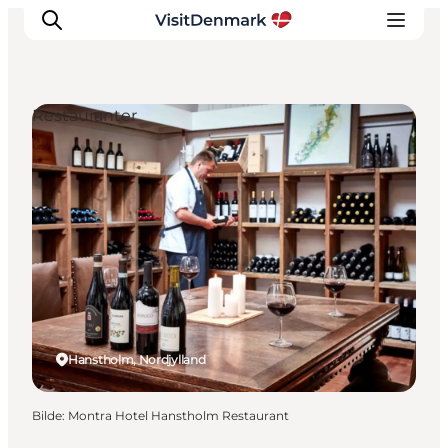
Restauranter
Inspirasjon
Reisemål
Aktiviteter
Overnatting
Planlegg reisen
Hanstholm, Nordjylland
Bilde
:
Montra Hotel Hanstholm Restaurant