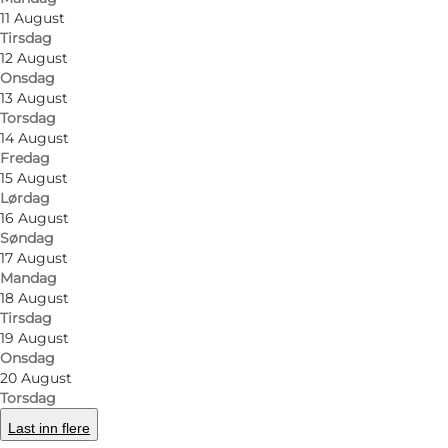
Menuen er sammensat således, at der er noget for en
11 August
valgmuligheder.
Tirsdag
12 August
Restauranten er også god hvis du har børnene med, d
Onsdag
13 August
Torsdag
14 August
Fredag
Facebook
15 August
Lørdag
16 August
Søndag
17 August
Mandag
Les mer
18 August
Tirsdag
19 August
Onsdag
20 August
Torsdag
Last inn flere