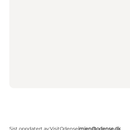
Sist oppdatert av:
VisitOdense
jmjen@odense.dk