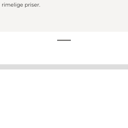
 rimelige priser.
ra de forskellige egne af støvlelandet, især er regionen