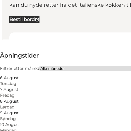
kan du nyde retter fra det italienske køkken til
Bestil bord
Se åpningstider
Åpningstider
Besøk nettside
Min partner, Venner, Børn
Filtrer etter måned
6 August
Torsdag
7 August
Fredag
8 August
Lørdag
9 August
Søndag
Menukortet udvikler sig løbende med specialiteter f
10 August
Mandag