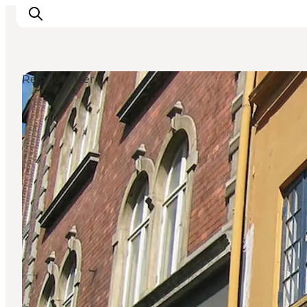
Restauranter
Inspirasjon
Reisemål
Aktiviteter
Overnatting
Planlegg reisen