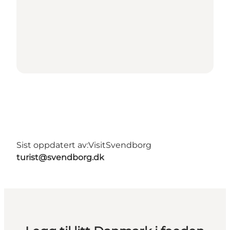
Sist oppdatert av:
VisitSvendborg
turist@svendborg.dk