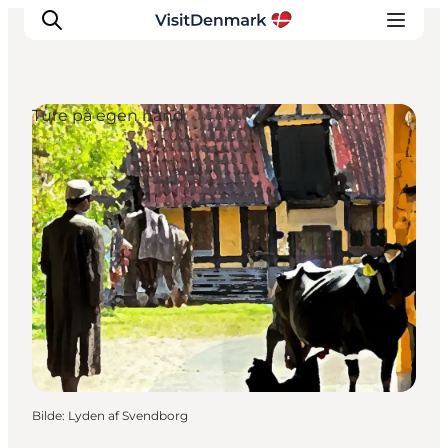
Ture på egen hånd
Inspirasjon
Reisemål
Aktiviteter
Overnatting
Planlegg reisen
Bilde
:
Lyden af Svendborg