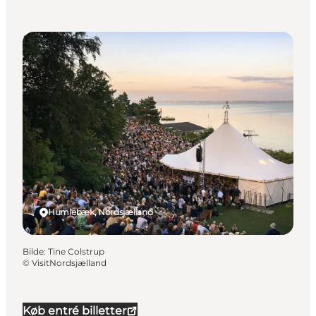
Det sker
Humlebæk, Nordsjælland
Bilde
:
Tine Colstrup
©
VisitNordsjælland
Køb entré billetter