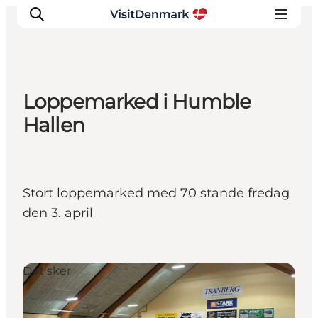
Loppemarked i Humble
Inspirasjon
Hallen
Reisemål
Aktiviteter
Overnatting
Stort loppemarked med 70 stande fredag
Planlegg reisen
den 3. april
Det sker