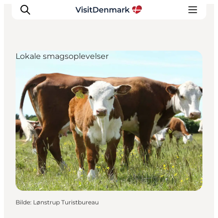
Lokale smagsoplevelser
Inspirasjon
Reisemål
Aktiviteter
Overnatting
Planlegg reisen
Bilde
:
Lønstrup Turistbureau