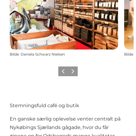
Bilde
:
Daniela Schwarz Nielsen
Bilde
:
Forrige
Neste
Stemningsfuld café og butik
En ganske særlig oplevelse venter centralt på
Nykøbings Sjællands gågade, hvor du får
øjnene op for Odsherreds mange kvaliteter.