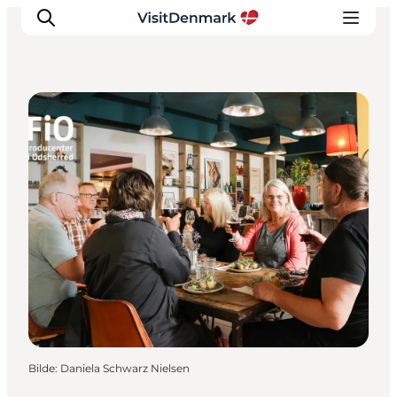
Cafeer
Inspirasjon
Reisemål
Aktiviteter
Overnatting
Planlegg reisen
Bilde
:
Daniela Schwarz Nielsen