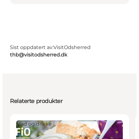
Sist oppdatert av:
VisitOdsherred
thb@visitodsherred.dk
Relaterte produkter
Mad og drikke