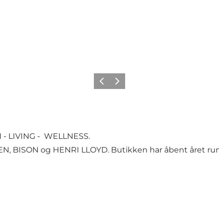
Forrige
Neste
N - LIVING - WELLNESS.
, BISON og HENRI LLOYD. Butikken har åbent året rundt f