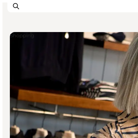
Shopping
Inspirasjon
Reisemål
Aktiviteter
Overnatting
Planlegg reisen