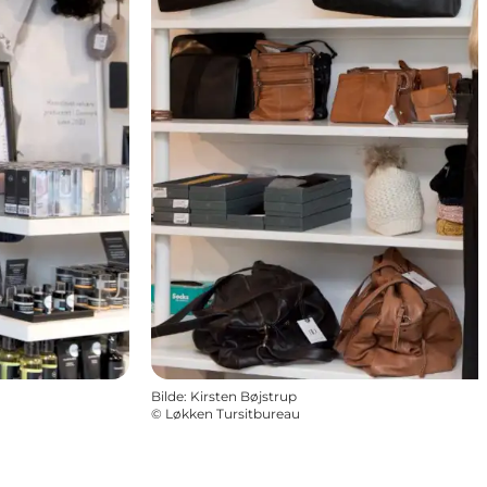
Bilde
:
Kirsten Bøjstrup
©
Løkken Tursitbureau