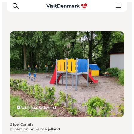
Legepladser
Inspirasjon
Reisemål
Aktiviteter
Overnatting
Planlegg reisen
Aabenraa, Sydjylland
Bilde
:
Camilla
©
Destination Sønderjylland