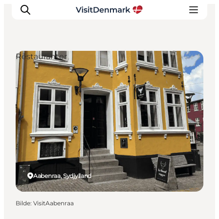
Restauranter
Inspirasjon
Reisemål
Aktiviteter
Overnatting
Planlegg reisen
Aabenraa, Sydjylland
Bilde
:
VisitAabenraa