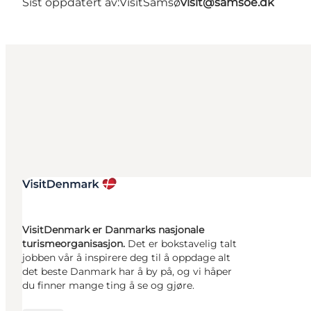
Sist oppdatert av:
VisitSamsø
visit@samsoe.dk
VisitDenmark er Danmarks nasjonale
turismeorganisasjon.
Det er bokstavelig talt
jobben vår å inspirere deg til å oppdage alt
det beste Danmark har å by på, og vi håper
du finner mange ting å se og gjøre.