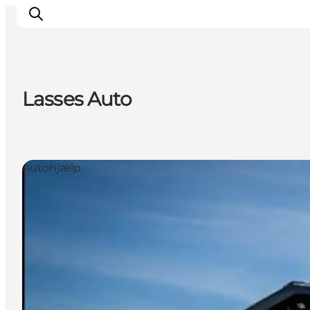
Lasses Auto
Inspirasjon
Reisemål
Aktiviteter
Autohjælp
Overnatting
Planlegg reisen