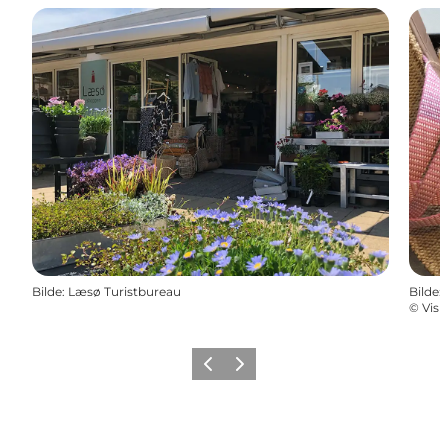
Bilde
:
Læsø Turistbureau
Bilde
:
©
Visi
Forrige
Neste