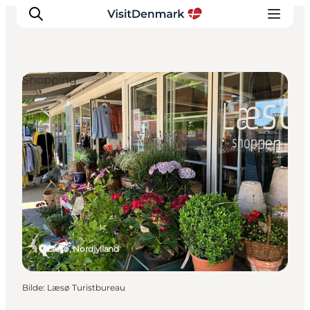
Shopping
Inspirasjon
Reisemål
Aktiviteter
Overnatting
Planlegg reisen
Læsø, Nordjylland
Bilde
:
Læsø Turistbureau