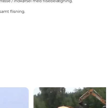
rrasse / indkørsel med flisebelægning.
samt flisning.