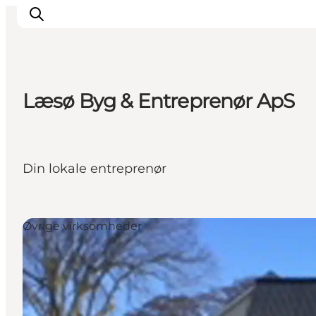
Læsø Byg & Entreprenør ApS
Inspirasjon
Reisemål
Aktiviteter
Din lokale entreprenør
Overnatting
Planlegg reisen
Øvrige virksomheder