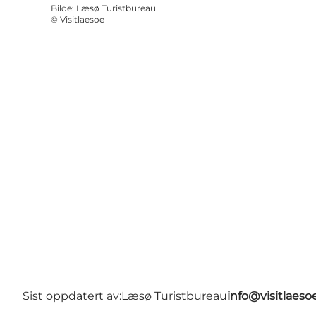
Bilde
:
Læsø Turistbureau
©
Visitlaesoe
Sist oppdatert av:
Læsø Turistbureau
info@visitlaeso