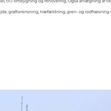
el, til-/ ombygning og renovering. Også anlægning af te
ejde, grøfterensning, træfældning, gren- og rodfræsning 