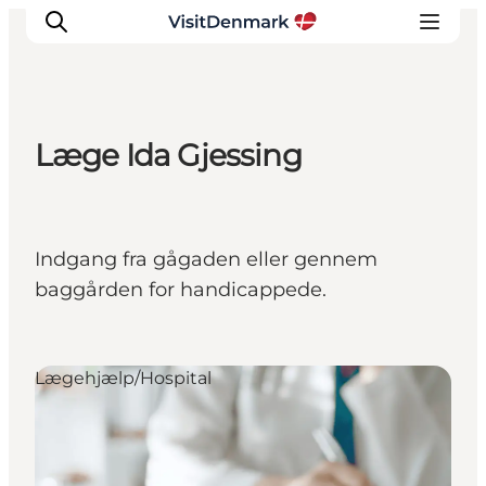
Læge Ida Gjessing
Inspirasjon
Reisemål
Aktiviteter
Indgang fra gågaden eller gennem
Overnatting
baggården for handicappede.
Planlegg reisen
Lægehjælp/Hospital