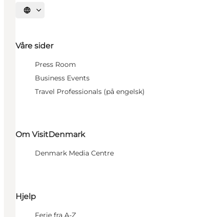
Velg språk
Våre sider
Press Room
Business Events
Travel Professionals (på engelsk)
Om VisitDenmark
Denmark Media Centre
Hjelp
Ferie fra A-Z