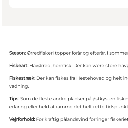
S
æ
son:
Ørredfiskeri topper forår og efterår. I sommer
Fiskeart:
Havørred, hornfisk. Der kan være store havørr
Fiskestr
æ
k:
Der kan fiskes fra Hestehoved og helt i
vadning.
Tips:
Som de fleste andre pladser på østkysten fiske
erfaring eller held at ramme det helt rette tidspun
Vejrforhold:
For kraftig pålandsvind forringer fisker