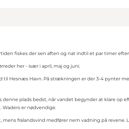
tiden fiskes der sen aften og nat indtil et par timer efte
eder her - især i april, maj og juni.
nd til Hesnæs Havn. På strækningen er der 3-4 pynter me
s denne plads bedst, når vandet begynder at klare op eft
kt. Waders er nødvendige.
iet, mens fralandsvind medfører nem vadning på revene. L