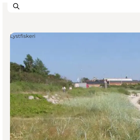
Lystfiskeri
Inspirasjon
Reisemål
Aktiviteter
Overnatting
Planlegg reisen