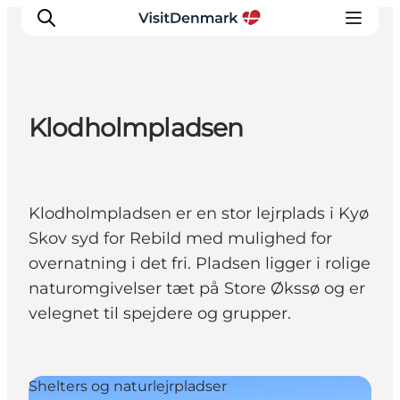
Klodholmpladsen
Inspirasjon
Reisemål
Aktiviteter
Klodholmpladsen er en stor lejrplads i Kyø
Overnatting
Skov syd for Rebild med mulighed for
Planlegg reisen
overnatning i det fri. Pladsen ligger i rolige
naturomgivelser tæt på Store Økssø og er
velegnet til spejdere og grupper.
Shelters og naturlejrpladser