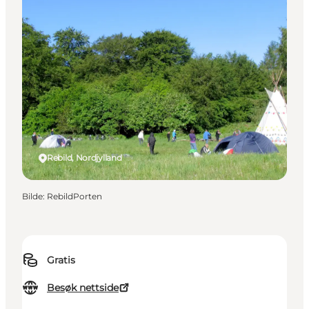
Rebild, Nordjylland
Bilde
:
RebildPorten
Gratis
Besøk nettside