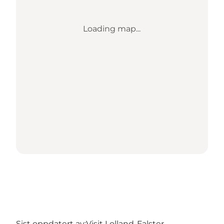
Loading map...
Sist oppdatert av:
Visit Lolland-Falster