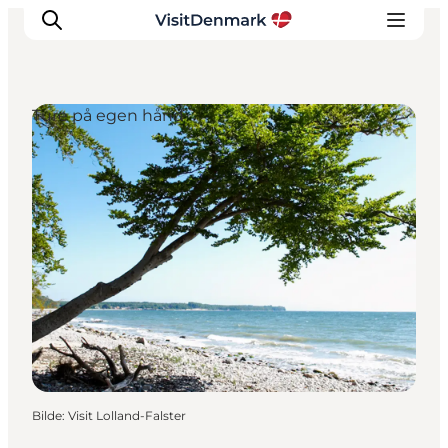
Ture på egen hånd
Inspirasjon
Reisemål
Aktiviteter
Overnatting
Planlegg reisen
Bilde
:
Visit Lolland-Falster