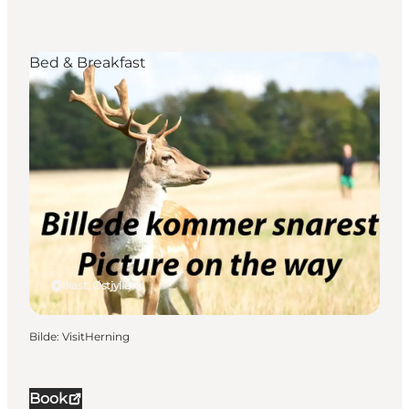
Bed & Breakfast
Ikast, Østjylland
Bilde
:
VisitHerning
Book