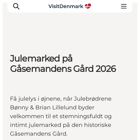
Inspirasjon
Julemarked på
Reisemål
Gåsemandens Gård 2026
Aktiviteter
Overnatting
Planlegg reisen
Få julelys i øjnene, når Julebrødrene
Bønny & Brian Lillelund byder
velkommen til et stemningsfuldt og
intimt julemarked på den historiske
Gåsemandens Gård.