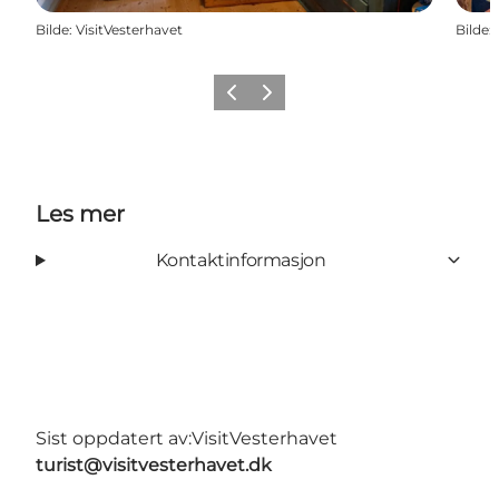
Bilde
:
VisitVesterhavet
Bilde
:
Forrige
Neste
Les mer
Kontaktinformasjon
Sist oppdatert av:
VisitVesterhavet
turist@visitvesterhavet.dk