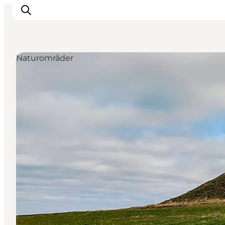
Naturområder
Inspirasjon
Reisemål
Aktiviteter
Overnatting
Planlegg reisen