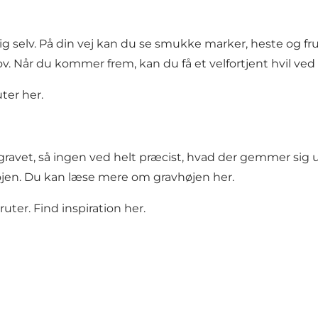
i sig selv. På din vej kan du se smukke marker, heste og fr
skov. Når du kommer frem, kan du få et velfortjent hvil v
uter her
.
dgravet, så ingen ved helt præcist, hvad der gemmer s
øjen.
Du kan læse mere om gravhøjen her
.
ruter.
Find inspiration her
.