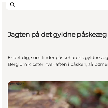
Jagten på det gyldne påskeæg 
Inspirasjon
Reisemål
Aktiviteter
Er det dig, som finder påskeharens gyldne æg?
Overnatting
Børglum Kloster hver aften i påsken, så børne
Planlegg reisen
Det sker