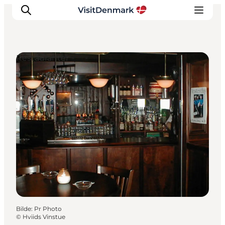
Restauranter
Inspirasjon
Reisemål
Aktiviteter
Overnatting
Planlegg reisen
Bilde
:
Pr Photo
©
Hviids Vinstue