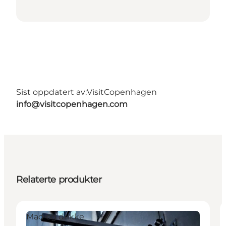
Sist oppdatert av:
VisitCopenhagen
info@visitcopenhagen.com
Relaterte produkter
Mad og drikke