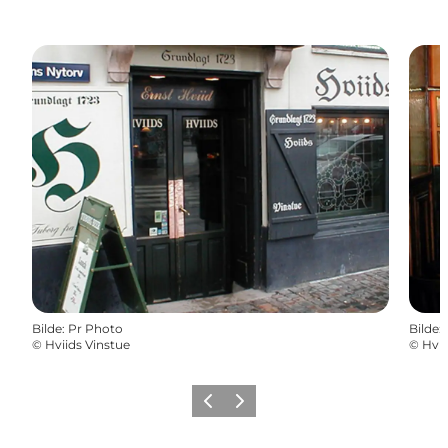
Bilde
:
Pr Photo
Bilde
:
©
Hviids Vinstue
©
Hvii
Forrige
Neste