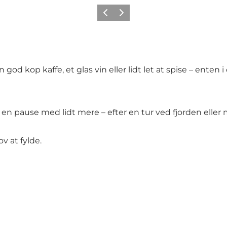
Forrige
Neste
god kop kaffe, et glas vin eller lidt let at spise – enten
l en pause med lidt mere – efter en tur ved fjorden eller 
ov at fylde.