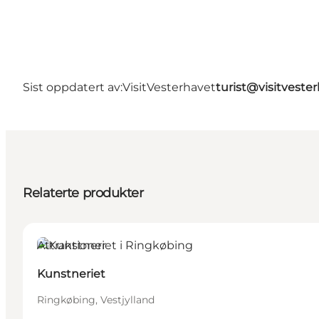
Sist oppdatert av:
VisitVesterhavet
turist@visitveste
Relaterte produkter
Attraktioner
Kunstneriet
Ringkøbing, Vestjylland