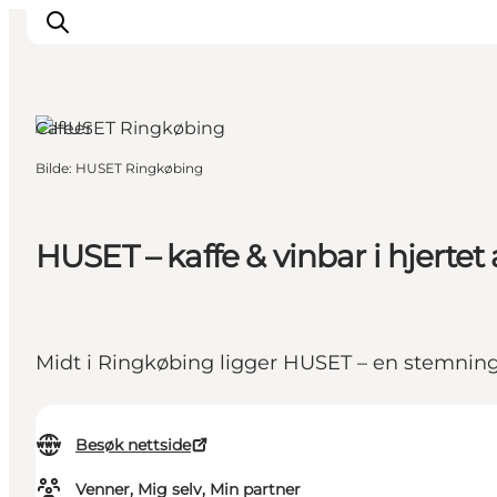
Cafeer
Bilde
:
HUSET Ringkøbing
Inspirasjon
Reisemål
Aktiviteter
HUSET – kaffe & vinbar i hjertet
Overnatting
Planlegg reisen
Midt i Ringkøbing ligger HUSET – en stemningsf
Besøk nettside
Venner, Mig selv, Min partner