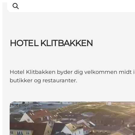
HOTEL KLITBAKKEN
Inspirasjon
Reisemål
Aktiviteter
Hotel Klitbakken byder dig velkommen midt i 
Overnatting
butikker og restauranter.
Planlegg reisen
Hoteller