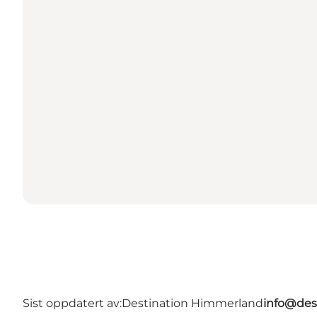
Sist oppdatert av:
Destination Himmerland
info@des