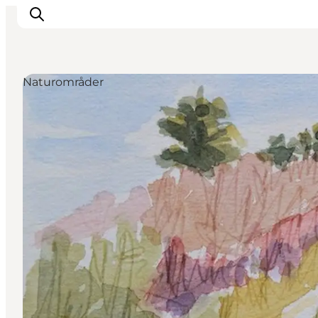
Naturområder
Inspirasjon
Reisemål
Aktiviteter
Overnatting
Planlegg reisen