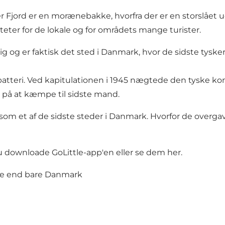
Fjord er en morænebakke, hvorfra der er en storslået ud
teter for de lokale og for områdets mange turister.
sig og er faktisk det sted i Danmark, hvor de sidste tyske
stbatteri. Ved kapitulationen i 1945 nægtede den tyske 
t på at kæmpe til sidste mand.
, som et af de sidste steder i Danmark. Hvorfor de overga
du downloade GoLittle-app'en eller
se dem her.
ere end bare Danmark