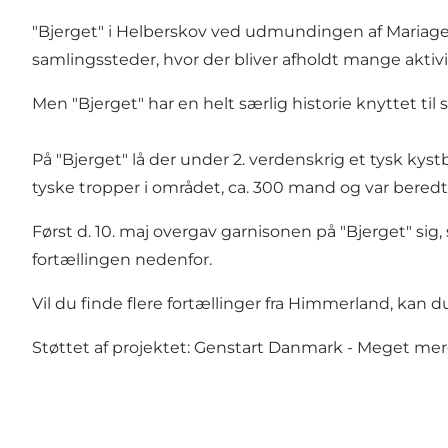
"Bjerget" i Helberskov ved udmundingen af Mariager 
samlingssteder, hvor der bliver afholdt mange aktivi
Men "Bjerget" har en helt særlig historie knyttet til 
På "Bjerget" lå der under 2. verdenskrig et tysk ky
tyske tropper i området, ca. 300 mand og var bered
Først d. 10. maj overgav garnisonen på "Bjerget" sig
fortællingen nedenfor.
Vil du finde flere fortællinger fra Himmerland, kan 
Støttet af projektet: Genstart Danmark - Meget m