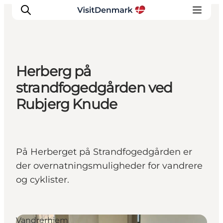
Herberg på
Inspirasjon
strandfogedgården ved
Reisemål
Rubjerg Knude
Aktiviteter
Overnatting
Planlegg reisen
På Herberget på Strandfogedgården er
der overnatningsmuligheder for vandrere
og cyklister.
Vandrerhjem