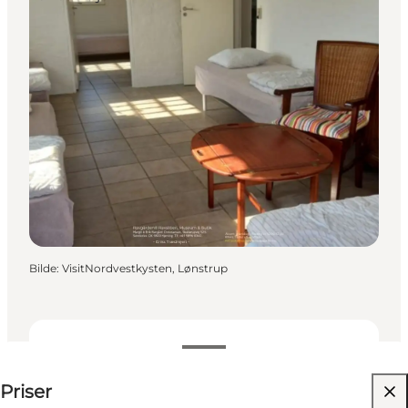
Bilde
:
VisitNordvestkysten, Lønstrup
30 DKK
Priser
Besøk nettside